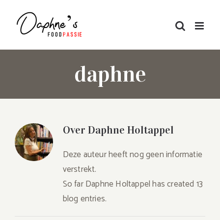
Skip
to
content
daphne
Over
Daphne Holtappel
Deze auteur heeft nog geen informatie
verstrekt.
So far Daphne Holtappel has created 13
blog entries.