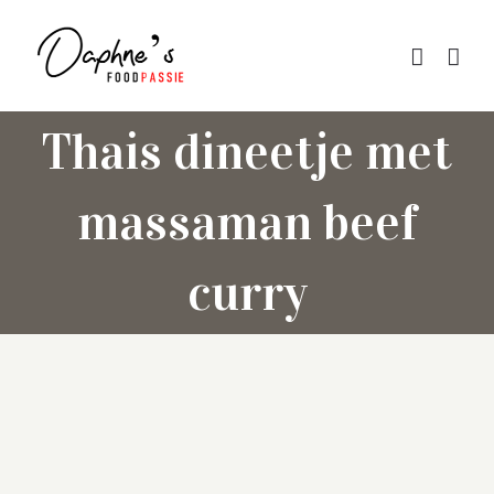
Skip
to
content
Thais dineetje met
massaman beef
curry
Bekijk
grotere
afbeelding