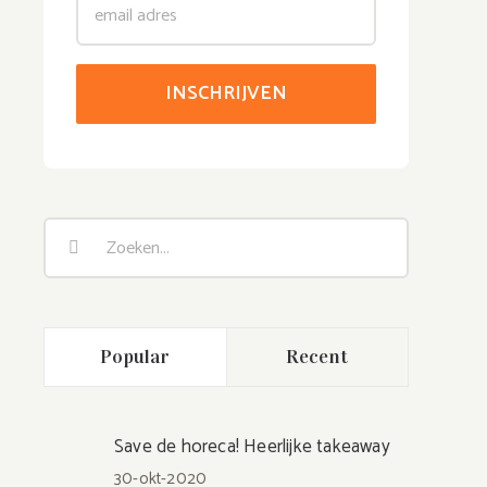
bble
Zoeken
naar:
Popular
Recent
Save de horeca! Heerlijke takeaway
30-okt-2020