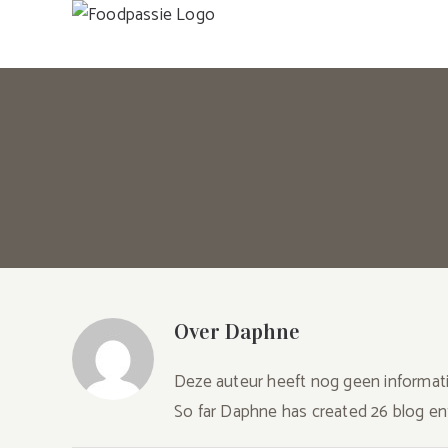
Skip
to
content
Over
Daphne
Deze auteur heeft nog geen informati
So far Daphne has created 26 blog ent