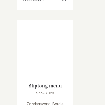
> Lees meer
0
Sliptong menu
1-nov-2020
Zondagavond. Bordje