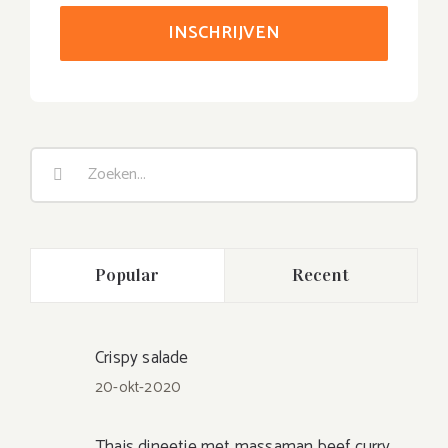
Zoeken
naar:
Popular
Recent
Crispy salade
20-okt-2020
Thais dineetje met massaman beef curry