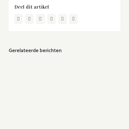
Deel dit artikel
Facebook
Twitter
LinkedIn
WhatsApp
Pinterest
E-
mail
Gerelateerde berichten