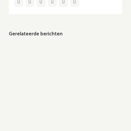
Facebook
Twitter
LinkedIn
WhatsApp
Pinterest
E-
mail
Gerelateerde berichten