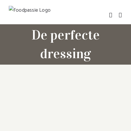
Skip
to
content
De perfecte
dressing
View
Larger
Image