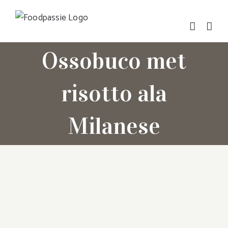
Skip
to
content
Ossobuco met
risotto ala
Milanese
Bekijk
grotere
afbeelding