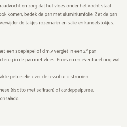
raadvocht en zorg dat het vlees onder het vocht staat.
ook komen, bedek de pan met aluminiumfolie. Zet de pan
rwijder de takjes rozemarijn en salie en kaneelstokjes.
e
et een soeplepel of d.m.v vergiet in een 2
pan
n terug in de pan met vlees. Proeven en eventueel nog wat
akte peterselie over de ossobuco strooien.
anese (risotto met saffraan) of aardappelpuree,
tensalade.